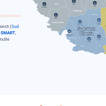
iesti (
Sud
t
SMART
,
 multe