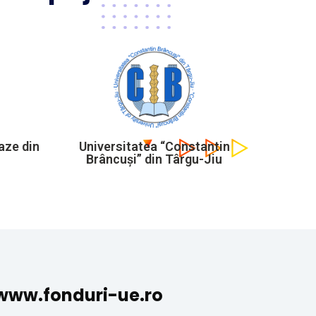
aze din
Universitatea “Constantin
Brâncuși” din Târgu-Jiu
www.fonduri-ue.ro