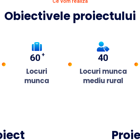
Ce vom realiza
Obiectivele proiectului
+
60
40
Locuri
Locuri munca
munca
mediu rural
oiect
Proie