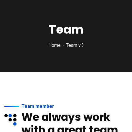
Team
Home
Team v.3
Team member
We always work
with a great team.