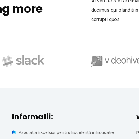
At vero eos et accusa
ng more
ducimus qui blanditiis
corrupti quos.
Informatii:
Asociația Excelsior pentru Excelență în Educație
P