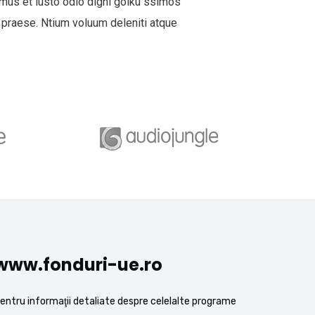
mus et iusto odio digni goiku ssimos
 praese. Ntium voluum deleniti atque
www.fonduri-ue.ro
entru informaţii detaliate despre celelalte programe