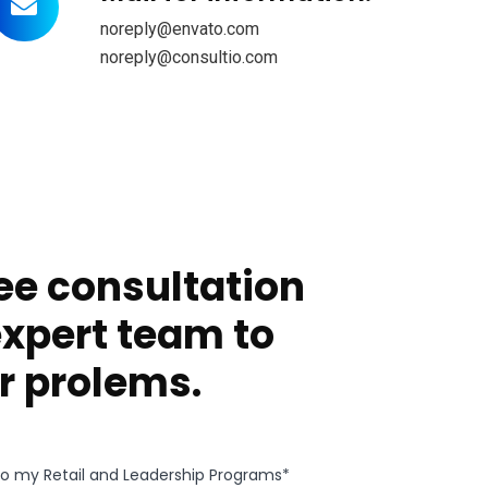
noreply@envato.com
noreply@consultio.com
ee consultation
expert team to
r prolems.
g to my Retail and Leadership Programs*