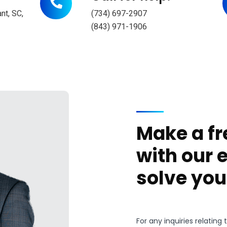
nt, SC,
(734) 697-2907
(843) 971-1906
Make a fr
with our 
solve you
For any inquiries relatin