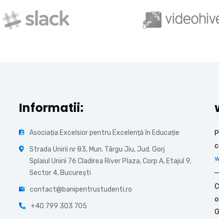
Informatii:
Asociația Excelsior pentru Excelență în Educație
P
c
Strada Unirii nr 83, Mun. Târgu Jiu, Jud. Gorj
w
Splaiul Unirii 76 Cladirea River Plaza, Corp A, Etajul 9,
Sector 4, București
C
contact@banipentrustudenti.ro
o
+40 799 303 705
G