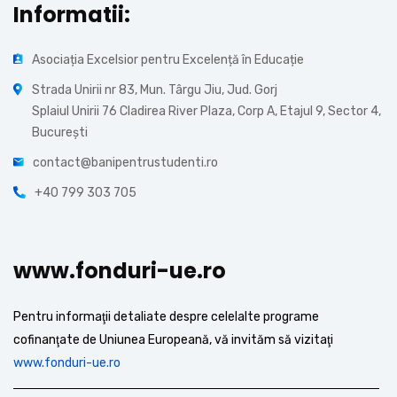
Informatii:
Asociația Excelsior pentru Excelență în Educație
Strada Unirii nr 83, Mun. Târgu Jiu, Jud. Gorj
Splaiul Unirii 76 Cladirea River Plaza, Corp A, Etajul 9, Sector 4,
București
contact@banipentrustudenti.ro
+40 799 303 705
www.fonduri-ue.ro
Pentru informaţii detaliate despre celelalte programe
cofinanţate de Uniunea Europeană, vă invităm să vizitaţi
www.fonduri-ue.ro