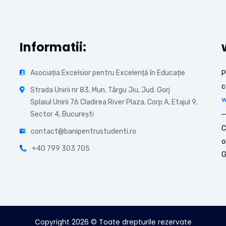
Informatii:
Asociația Excelsior pentru Excelență în Educație
P
c
Strada Unirii nr 83, Mun. Târgu Jiu, Jud. Gorj
w
Splaiul Unirii 76 Cladirea River Plaza, Corp A, Etajul 9,
Sector 4, București
C
contact@banipentrustudenti.ro
o
+40 799 303 705
G
Copyright
2026
© Toate drepturile rezervate