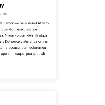
gy
ents
ful work we have done! At vero
 odio digni goiku ssimos
ese. Ntium voluum deleniti atque
ysis Dut perspiciatis unde omnis
ptatems accusantium doloremqu
e aperiam, eaque ipsa quae ab