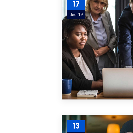
17
dec. 19
13