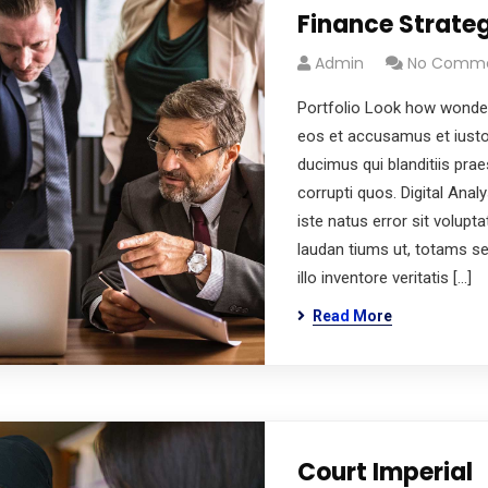
Finance Strate
Admin
No Comm
Portfolio Look how wonder
eos et accusamus et iusto
ducimus qui blanditiis pra
corrupti quos. Digital Anal
iste natus error sit volu
laudan tiums ut, totams s
illo inventore veritatis […]
Read More
Court Imperial