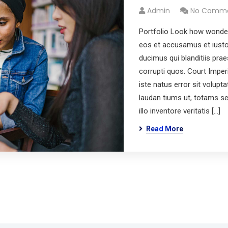
Admin
No Comm
Portfolio Look how wonder
eos et accusamus et iusto
ducimus qui blanditiis pra
corrupti quos. Court Imper
iste natus error sit volu
laudan tiums ut, totams s
illo inventore veritatis […]
Read More