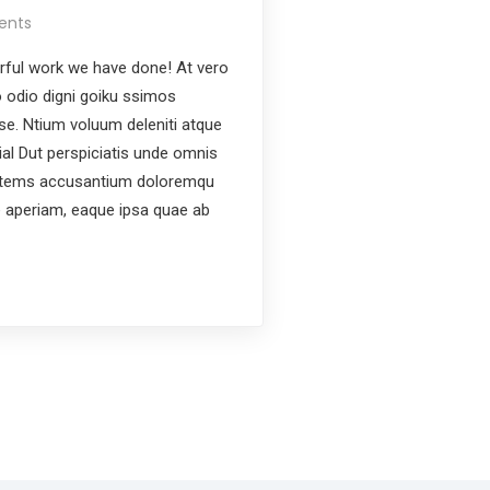
ents
ful work we have done! At vero
 odio digni goiku ssimos
ese. Ntium voluum deleniti atque
ial Dut perspiciatis unde omnis
ptatems accusantium doloremqu
e aperiam, eaque ipsa quae ab