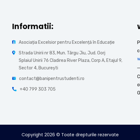
Informatii:
Asociația Excelsior pentru Excelență în Educație
P
c
Strada Unirii nr 83, Mun. Târgu Jiu, Jud. Gorj
w
Splaiul Unirii 76 Cladirea River Plaza, Corp A, Etajul 9,
Sector 4, București
C
contact@banipentrustudenti.ro
o
+40 799 303 705
G
Copyright
2026
© Toate drepturile rezervate