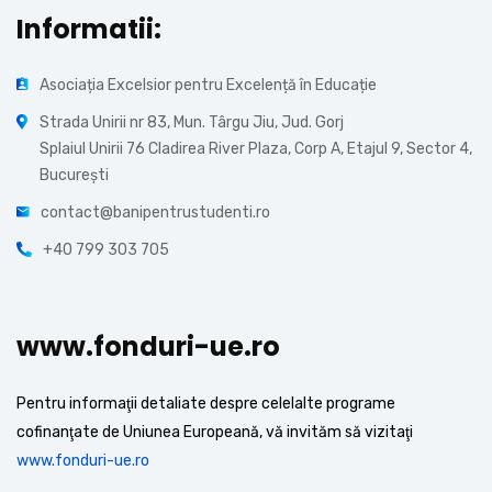
Informatii:
Asociația Excelsior pentru Excelență în Educație
Strada Unirii nr 83, Mun. Târgu Jiu, Jud. Gorj
Splaiul Unirii 76 Cladirea River Plaza, Corp A, Etajul 9, Sector 4,
București
contact@banipentrustudenti.ro
+40 799 303 705
www.fonduri-ue.ro
Pentru informaţii detaliate despre celelalte programe
cofinanţate de Uniunea Europeană, vă invităm să vizitaţi
www.fonduri-ue.ro